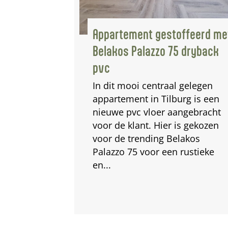
estoffeerd met
Geprint vinyl Zo Wonen
o 75 dryback
kantoor
raal gelegen
ilburg is een
r aangebracht
ier is gekozen
g Belakos
een rustieke