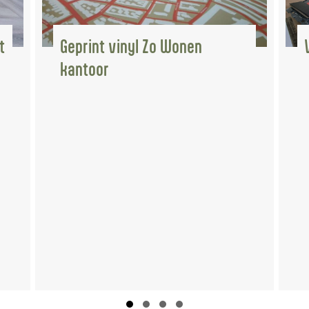
Vloer woonhuis Zaltbommel