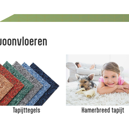
Slide group 1
Slide group 2
Slide group 3
Slide group 4
woonvloeren
Tapijttegels
Kamerbreed tapijt