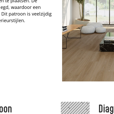
en te plaatsen. De
elegd, waardoor een
 Dit patroon is veelzijdig
rieurstijlen.
roon
Diag