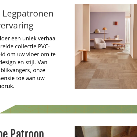
C Legpatronen
rervaring
vloer een uniek verhaal
reide collectie PVC-
eid om uw vloer om te
esign en stijl. Van
e blikvangers, onze
mensie toe aan uw
ndruk.
ne Patroon