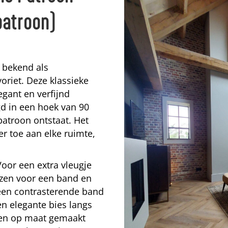
patroon)
 bekend als
voriet. Deze klassieke
gant en verfijnd
gd in een hoek van 90
patroon ontstaat. Het
r toe aan elke ruimte,
oor een extra vleugje
ezen voor een band en
 een contrasterende band
n elegante bies langs
d en op maat gemaakt