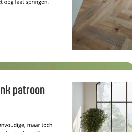
t oog laat springen.
ank patroon
eenvoudige, maar toch