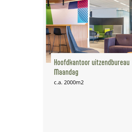
zendbureau
PVC vloeren Safelines b.v.
Oud stationsgebouw Rosmal
opnieuw gestoffeerd met pvc.
c.a. 160m2