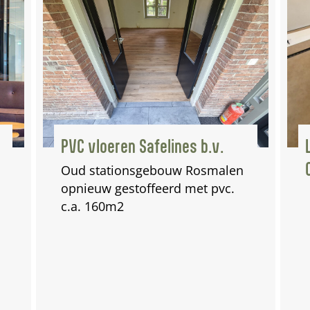
Luxe Toiletwagens v.
Overbeek Verhuur
en