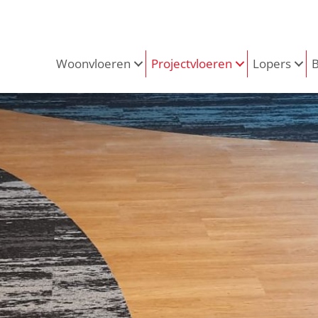
Woonvloeren
Projectvloeren
Lopers
B