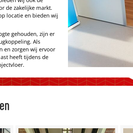
 bieden wij ook de
or de zakelijke markt.
op locatie en bieden wij
ogte gehouden, zijn er
gkoppeling. Als
n en zorgen wij ervoor
ast heeft tijdens de
ectvloer.
ren