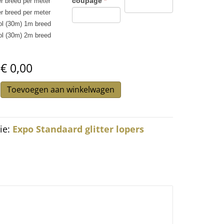
coupage
*
r breed per meter
r breed per meter
ol (30m) 1m breed
ol (30m) 2m breed
€ 0,00
loper
Toevoegen aan winkelwagen
ie:
Expo Standaard glitter lopers