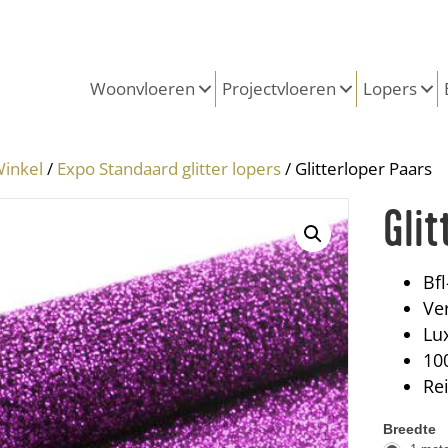
Woonvloeren
Projectvloeren
Lopers
inkel
/
Expo Standaard glitter lopers
/ Glitterloper Paars
Glit
Bfl
Ver
Lux
10
Re
Glitter
Breedte