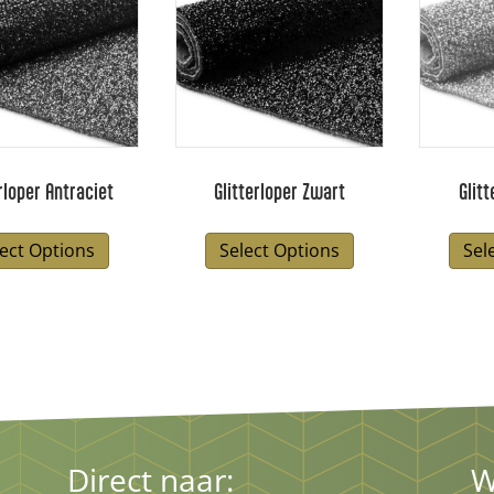
rloper Antraciet
Glitterloper Zwart
Glitt
lect Options
Select Options
Sel
Direct naar:
W