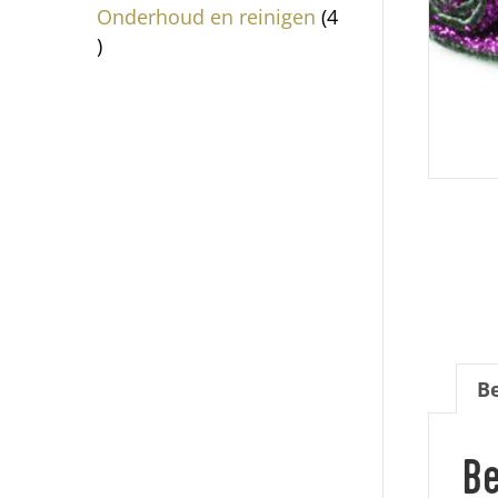
producten
Onderhoud en reinigen
4
4
producten
Be
Be