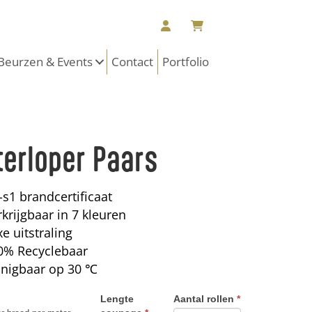
Beurzen & Events
Contact
Portfolio
terloper Paars
-s1 brandcertificaat
krijgbaar in 7 kleuren
e uitstraling
0% Recyclebaar
inigbaar op 30 ℃
Lengte
Aantal rollen
*