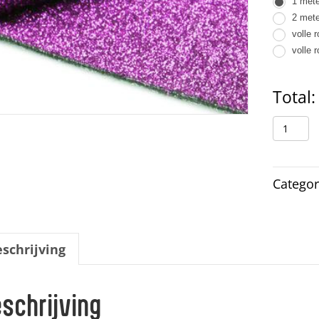
1 mete
loper
2 mete
1-
volle r
2
volle r
Total:
Glitter
Paars
aantal
Categor
schrijving
schrijving