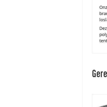
On
bra
los
Dez
pol
tent
Gere