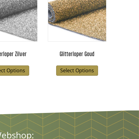
erloper Zilver
Glitterloper Goud
ect Options
Select Options
ebshop: