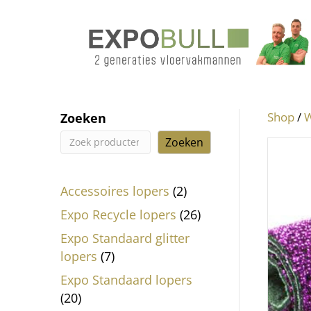
Shop
/
W
Zoeken
Zoeken
2
Accessoires lopers
2
producten
26
Expo Recycle lopers
26
producten
Expo Standaard glitter
7
lopers
7
producten
Expo Standaard lopers
20
20