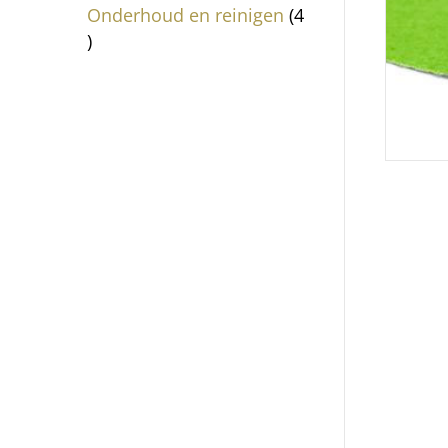
producten
Onderhoud en reinigen
4
4
producten