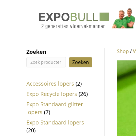
Shop
/
W
Zoeken
Zoeken
2
Accessoires lopers
2
producten
26
Expo Recycle lopers
26
producten
Expo Standaard glitter
7
lopers
7
producten
Expo Standaard lopers
20
20