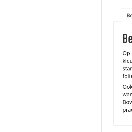
Be
Be
Op 
kle
sta
foli
Ook
wan
Bov
pra