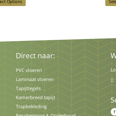
lect Options
Sel
Direct naar:
W
Lo
PVC vloeren
Laminaat vloeren
Tapijttegels
Kamerbreed tapijt
S
Trapbekleding
Bescherming & Onderhoud