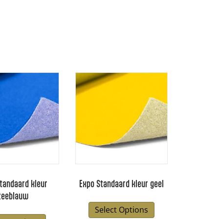
tandaard kleur
Expo Standaard kleur geel
zeeblauw
Select Options
Dit