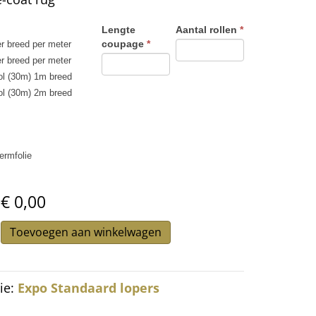
ard
Lengte
Aantal rollen
*
coupage
*
r breed per meter
r breed per meter
ol (30m) 1m breed
ol (30m) 2m breed
rmfolie
€ 0,00
Toevoegen aan winkelwagen
ard
roen
ie:
Expo Standaard lopers