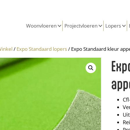
Woonvloeren
Projectvloeren
Lopers
inkel
/
Expo Standaard lopers
/ Expo Standaard kleur app
Exp
app
Cfl
Ver
Uit
Re
Pr