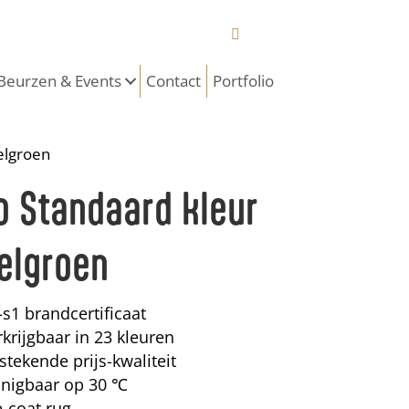
Beurzen & Events
Contact
Portfolio
elgroen
o Standaard kleur
elgroen
-s1 brandcertificaat
krijgbaar in 23 kleuren
stekende prijs-kwaliteit
inigbaar op 30 ℃
e-coat rug