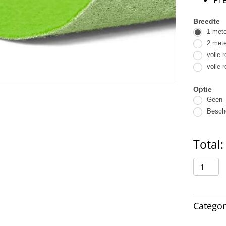
Standa
Breedte
1 mete
loper
2 mete
1-
volle r
2
volle r
Optie
Geen
Besche
Total:
Expo
Standa
kleur
appelg
Categor
aantal